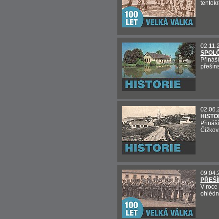
tentokr
02.11.
SPOL
Přináš
přešín
02.06.
HISTO
Přináš
Čížkov
09.04.
PŘEŠÍ
V roce
ohlédnu