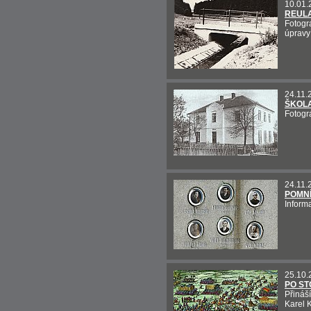
10.01.
REULA
Fotogr
úpravy
24.11.
ŠKOL
Fotogr
24.11.
POMNÍ
Inform
25.10.
PO ST
Přináší
Karel 