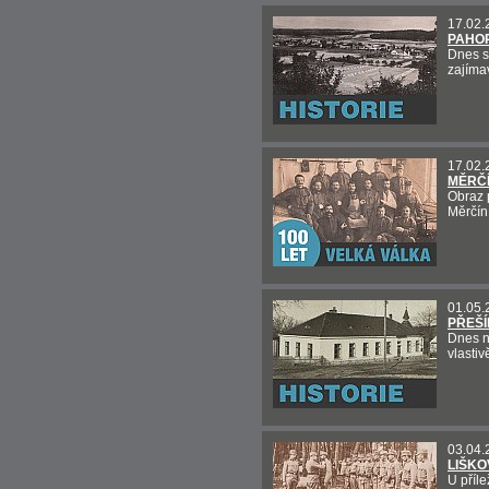
17.02.
PAHO
Dnes s
zajíma
17.02.
MĚRČÍ
Obraz p
Měrčín
01.05.
PŘEŠ
Dnes n
vlasti
03.04.
LIŠKO
U příl