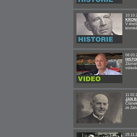
10.10.
KRON
V dneš
kronik
06.03.
HISTO
Záznam 
oslavá
11.02.
JAN 
Článek
ze Zah
25.11.