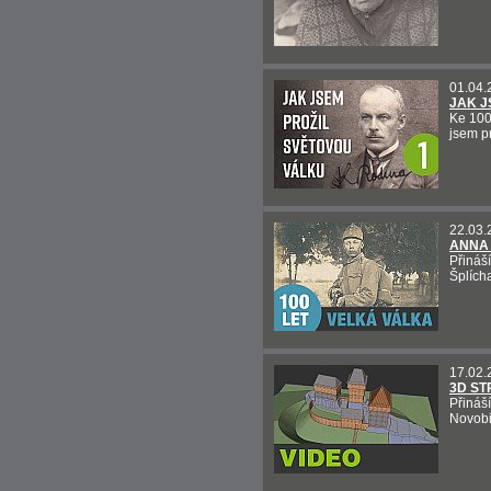
01.04.
JAK J
Ke 100
jsem pr
22.03.
ANNA
Přináš
Šplícha
17.02.
3D S
Přináš
Novobi