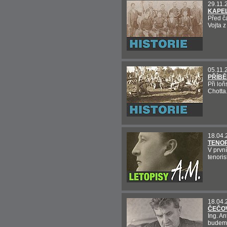
29.11.
KAPEL
Před č
Vojta z
05.11.
PŘÍBĚ
Při lo
Chotta
18.04.
TENOR
V prvn
tenori
18.04.
ČEČO
Ing. A
budeme