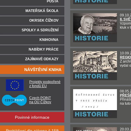
POŠTA
MATEŘSKÁ ŠKOLA
09.10.
II. S
OKRSEK ČÍŽKOV
Vzpomí
kluk v 
SPOLKY A SDRUŽENÍ
KNIHOVNA
NABÍDKY PRÁCE
10.09.
REGIO
ZAJÍMAVÉ ODKAZY
Z arch
vydal 
NÁVŠTĚVNÍ KNIHA
Projekty podpořené
z fondů EU
08.05.
PŘEŠÍ
Czech POINT
Přináš
na OÚ Čížkov
na tut
Povinné informace
20.03.
Prohlášení dle zákona č.159