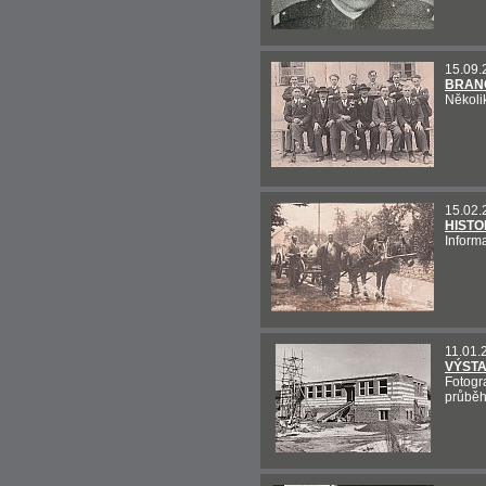
15.09.
BRAN
Několik
15.02.
HISTO
Informa
11.01.
VÝSTA
Fotogr
průběhu