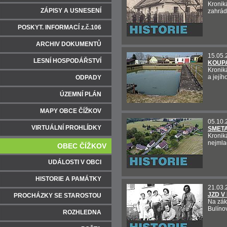
Kroniká
ZÁPISY A USNESENÍ
zahrád
POSKYT. INFORMACÍ z.č.106
ARCHIV DOKUMENTŮ
15.05.
LESNÍ HOSPODÁŘSTVÍ
KOUPA
Kronik
a jejíh
ODPADY
ÚZEMNÍ PLÁN
MAPY OBCE ČÍŽKOV
05.10.
VIRTUÁLNÍ PROHLÍDKY
SMET
Kroniká
nejmla
OBEC ČÍŽKOV
UDÁLOSTI V OBCI
HISTORIE A PAMÁTKY
21.03.
JZD V
PROCHÁZKY SE STAROSTOU
Na zák
Bulínov
ROZHLEDNA