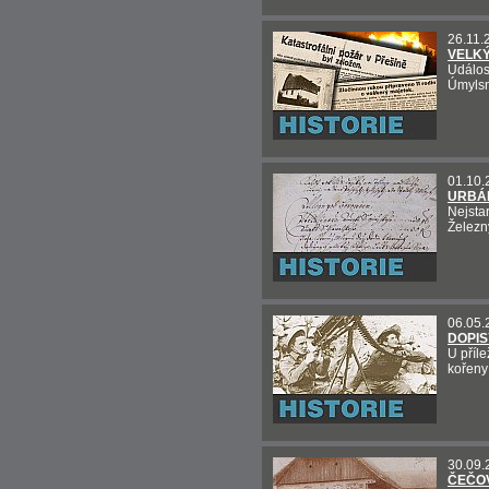
26.11.
VELKÝ
Událos
Úmylsn
01.10.
URBÁŘ
Nejsta
Železn
06.05.
DOPIS
U příle
kořeny
30.09.
ČEČOV