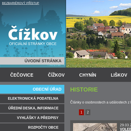
BEZBARIÉROVÝ PŘÍSTUP
ÚVODNÍ STRÁNKA
ČEČOVICE
ČÍŽKOV
CHYNÍN
LIŠKOV
HISTORIE
OBECNÍ ÚŘAD
ELEKTRONICKÁ PODATELNA
Články o osobnostech a událostech z h
ÚŘEDNÍ DESKA, INFORMACE
1
2
VYHLÁŠKY A PŘEDPISY
29.03.
ROZPOČTY OBCE
VOLEB