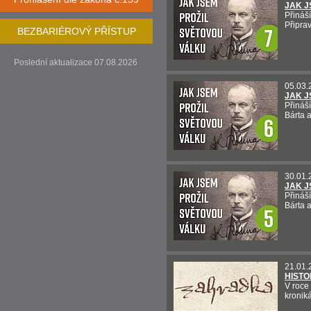
JAK J
Přináš
Připrav
BEZBARIÉROVÝ PŘÍSTUP
Poslední aktualizace 07.08.2026
05.03.
JAK J
Přináší
Bárta 
30.01.
JAK J
Přináší
Bárta 
21.01.
HISTO
V roce 
kronik