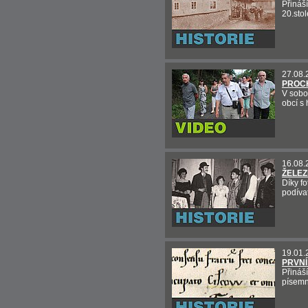
Přináš
20.stole
27.08.
PROC
V sobo
obcí s 
16.08.
ŽELEZ
Díky f
podívat
19.01.
PRVNÍ
Přináš
písemn