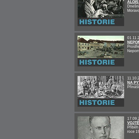
ALOI
Dnešní
Moravc
01.11.
NEPO
Prostř
Nepomu
11.10.
NA PY
Přináš
17.09.
VOJT
Příběh
roce 1