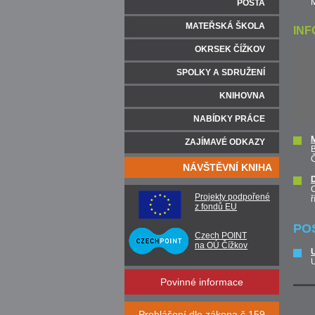
M
POŠTA
MATEŘSKÁ ŠKOLA
IN
OKRSEK ČÍŽKOV
SPOLKY A SDRUŽENÍ
KNIHOVNA
NABÍDKY PRÁCE
M
ZAJÍMAVÉ ODKAZY
B
Č
NÁVŠTĚVNÍ KNIHA
D
O
Projekty podpořené
ř
z fondů EU
PO
Czech POINT
na OÚ Čížkov
U
U
Povinné informace
Prohlášení dle zákona č.159