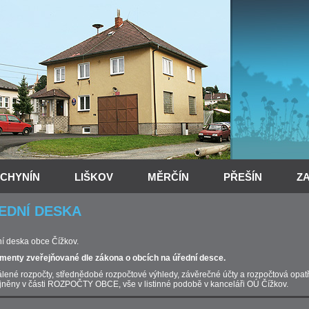
CHYNÍN
LIŠKOV
MĚRČÍN
PŘEŠÍN
Z
EDNÍ DESKA
í deska obce Čížkov.
enty zveřejňované dle zákona o obcích na úřední desce.
lené rozpočty, střednědobé rozpočtové výhledy, závěrečné účty a rozpočtová opatře
jněny v části ROZPOČTY OBCE, vše v listinné podobě v kanceláři OÚ Čížkov.