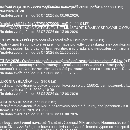
ařízení kraje 2025 - doba zvýšeného nebezpečí vzniku požáru
(pdf, 93.6 kB)
Informace KÚPK
in.doba zveřejnění od 30.07.2026 do 06.08.2026.
eřejná vyhláška č.j.: VŽP/3107/2026 - VaR
(pdf, 1.9 MB)
VEŘEJNÁ VYHLÁŠKA ZVEŘEJNĚNÍ ÚZEMNÍ STUDIE KRAJINY SPRÁVNÍHO O
in.doba zveřejnění od 28.07.2026 do 13.08.2026.
OLBY 2026 - Lhůta pro podání kandidátních listin
(pdf, 382.4 kB)
ěstský úřad Nepomuk zveřejňuje informace pro volby do zastupitelstev obcí konan
hůtu pro podání kandidátních listin registračnímu úřadu, a to nejpozději do 4. srpn
in.doba zveřejnění od 15.07.2026 do 11.10.2026.
VOLBY 2026 - Oznámení o počtu volených členů zastupitelstva obce Čížkov
(pdf
bec Čížkov informuje o počtu volených členů zastupitelstva obce Čížkov, počty po
andidátů a sdružení nezávislých kandidátů pro volby do zastupitelstva obce Čížkov
in.doba zveřejnění od 15.07.2026 do 11.10.2026.
AUKČNÍ VYHLÁŠKA
(pdf, 390.6 kB)
ředmětem elektronické aukce je pozemková parcela č. 1560/2, lesní pozemek v k.ú.
e stanovuje na 11. 8. 2026 v 10:00.
in.doba zveřejnění od 28.05.2026 do 12.08.2026.
AUKČNÍ VYHLÁŠKA
(pdf, 368.3 kB)
ředmětem elektronické aukce je pozemková parcela č. 1529, lesní pozemek v k.ú. Č
tanovuje na 4. 8. 2026 v 10:00.
in.doba zveřejnění od 25.05.2026 do 06.08.2026.
Smlouva poskytnutí návratné finanční výpomoci Mikroregionu Nepomucko
(pdf,
bec Čížkov zveřejňuje smlouvu o poskytnutí návratné finanční výpomoci z rozpo