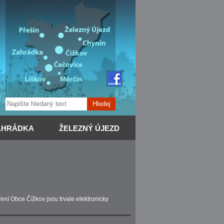
Hledej
AHRÁDKA
ŽELEZNÝ ÚJEZD
ní Obce Čížkov jsou trvale elektronicky