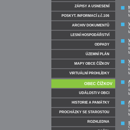
ZÁPISY A USNESENÍ
N
M
POSKYT. INFORMACÍ z.č.106
V
ARCHIV DOKUMENTŮ
M
LESNÍ HOSPODÁŘSTVÍ
V
ODPADY
M
l
M
ÚZEMNÍ PLÁN
MAPY OBCE ČÍŽKOV
O
k
VIRTUÁLNÍ PROHLÍDKY
M
OBEC ČÍŽKOV
P
s
UDÁLOSTI V OBCI
M
HISTORIE A PAMÁTKY
P
s
PROCHÁZKY SE STAROSTOU
M
ROZHLEDNA
O