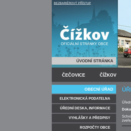
BEZBARIÉROVÝ PŘÍSTUP
ÚVODNÍ STRÁNKA
ČEČOVICE
ČÍŽKOV
ÚŘ
OBECNÍ ÚŘAD
ELEKTRONICKÁ PODATELNA
Úředn
ÚŘEDNÍ DESKA, INFORMACE
Dokum
Schvá
VYHLÁŠKY A PŘEDPISY
zveře
ROZPOČTY OBCE