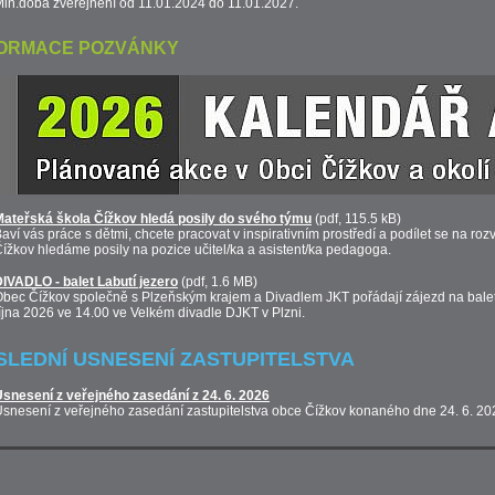
in.doba zveřejnění od 11.01.2024 do 11.01.2027.
FORMACE POZVÁNKY
ateřská škola Čížkov hledá posily do svého týmu
(pdf, 115.5 kB)
aví vás práce s dětmi, chcete pracovat v inspirativním prostředí a podílet se na r
ížkov hledáme posily na pozice učitel/ka a asistent/ka pedagoga.
IVADLO - balet Labutí jezero
(pdf, 1.6 MB)
bec Čížkov společně s Plzeňským krajem a Divadlem JKT pořádají zájezd na balet 
íjna 2026 ve 14.00 ve Velkém divadle DJKT v Plzni.
SLEDNÍ USNESENÍ ZASTUPITELSTVA
snesení z veřejného zasedání z 24. 6. 2026
snesení z veřejného zasedání zastupitelstva obce Čížkov konaného dne 24. 6. 20