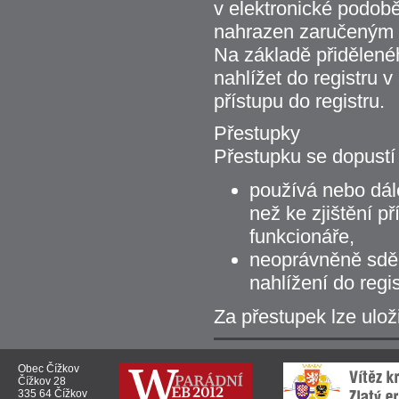
v elektronické podob
nahrazen zaručeným 
Na základě přidělené
nahlížet do registru 
přístupu do registru.
Přestupky
Přestupku se dopustí 
používá nebo dál
než ke zjištění p
funkcionáře,
neoprávněně sdělí
nahlížení do regi
Za přestupek lze ulož
Obec Čížkov
Čížkov 28
335 64 Čížkov