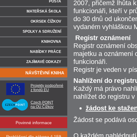
POŠTA
2007, přičemž lhůta k
funkcionáři, kteří v 
MATEŘSKÁ ŠKOLA
do 30 dnů od ukončen
OKRSEK ČÍŽKOV
vydaném vyhláškou Mi
SPOLKY A SDRUŽENÍ
Registr oznámení
KNIHOVNA
Registr oznámení ob
NABÍDKY PRÁCE
majetku a oznámení o
funkcionáři.
ZAJÍMAVÉ ODKAZY
Registr je veden v p
NÁVŠTĚVNÍ KNIHA
Nahlížení do registr
Projekty podpořené
Každý má právo nahlíž
z fondů EU
nahlížet do registru 
Czech POINT
žádost ke stažení
na OÚ Čížkov
Žádost se podává oso
Povinné informace
O každém nahlédnutí 
Prohlášení dle zákona č.159