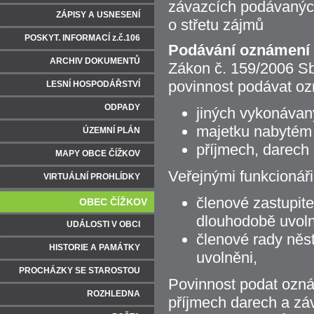
závazcích podávaných
ZÁPISY A USNESENÍ
o střetu zájmů
POSKYT. INFORMACÍ z.č.106
Podávání oznámení
ARCHIV DOKUMENTŮ
Zákon č. 159/2006 Sb
povinnost podávat o
LESNÍ HOSPODÁŘSTVÍ
ODPADY
jiných vykonávan
majetku nabytém 
ÚZEMNÍ PLÁN
příjmech, darech
MAPY OBCE ČÍŽKOV
Veřejnými funkcionáři
VIRTUÁLNÍ PROHLÍDKY
členové zastupite
OBEC ČÍŽKOV
dlouhodobě uvoln
UDÁLOSTI V OBCI
členové rady něst
HISTORIE A PAMÁTKY
uvolněni,
PROCHÁZKY SE STAROSTOU
Povinnost podat ozn
ROZHLEDNA
příjmech darech a zá