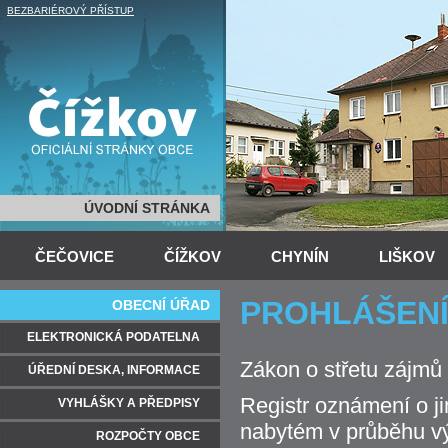
BEZBARIÉROVÝ PŘÍSTUP
ÚVODNÍ STRÁNKA
ČEČOVICE
ČÍŽKOV
CHYNÍN
LIŠKOV
PROHLÁŠENÍ
OBECNÍ ÚŘAD
ELEKTRONICKÁ PODATELNA
Zákon o střetu zájmů 
ÚŘEDNÍ DESKA, INFORMACE
Registr oznámení o j
VYHLÁŠKY A PŘEDPISY
nabytém v průběhu vý
ROZPOČTY OBCE