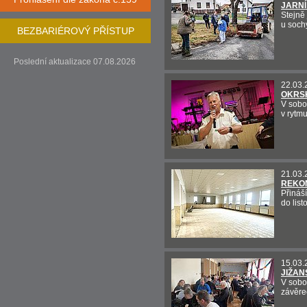
JARNÍ
Stejně 
u sochy
BEZBARIÉROVÝ PŘÍSTUP
Poslední aktualizace 07.08.2026
22.03.
OKRSK
V sobo
v rytm
21.03.
REKO
Přináš
do lis
15.03.
JIŽAN
V sobo
závěre