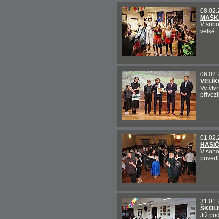
08.02.
MAŠKA
V sobo
velké.
06.02.
VELÍK
Ve čtvr
přivezl
01.02.
HASIČ
V sobot
povedl
31.01.
ŠKOLE
Již pod