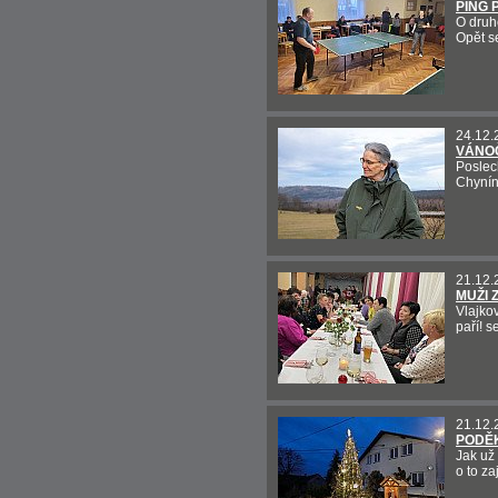
PING 
O druhé
Opět se
24.12.
VÁNO
Poslec
Chynín
21.12.
MUŽI 
Vlajko
paří! s
21.12.
PODĚK
Jak už 
o to z