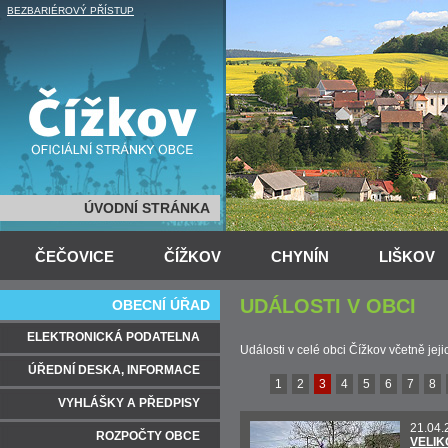
BEZBARIÉROVÝ PŘÍSTUP
ÚVODNÍ STRÁNKA
ČEČOVICE
ČÍŽKOV
CHYNÍN
LIŠKOV
UDÁLOSTI V OBCI
OBECNÍ ÚŘAD
ELEKTRONICKÁ PODATELNA
Události v celé obci Čížkov včetně jej
ÚŘEDNÍ DESKA, INFORMACE
1
2
3
4
5
6
7
8
VYHLÁŠKY A PŘEDPISY
21.04.
ROZPOČTY OBCE
VELIK