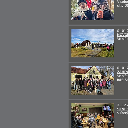
V sobo
slaví 2
01.01.
NOVOR
Ve stře
01.01.
ZAHR
Ve stř
také St
31.12.
SILVE
V úterý