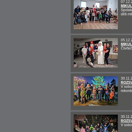
07.12.
MIKUL
Spolek
děti m
05.12.
MIKUL
Čtvrteč
30.11.
ROZSV
V sobo
rekordn
30.11.
ROZSV
V sobo