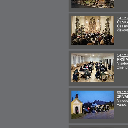
14.12.
ČESKÁ
Úžasný
čížkovs
14.12.
PRŠÍ 
V sobot
změřit 
08.12.
ZPÍVÁ
V neděl
vánočn