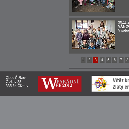
30.11.
VÁNOČ
V sobo
1
2
3
4
5
6
7
8
Obec Čížkov
Čížkov 28
335 64 Čížkov