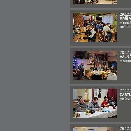
29.12.
PRŠÍ 
V neděl
ochutn
28.12.
VALN
V sobo
27.12.
ZASTU
Ve čtv
26.12.