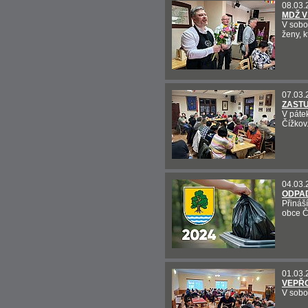
08.03.
MDŽ V
V sobo
ženy, k
07.03.
ZASTU
V páte
Čížkov
04.03.
ODPAD
Přináš
obce Č
01.03.
VEPŘO
V sobot