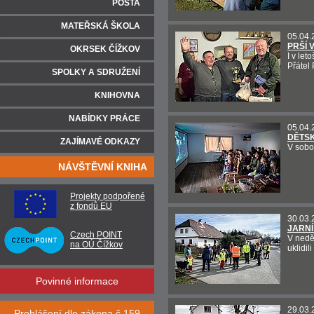
POŠTA
MATEŘSKÁ ŠKOLA
05.04.
PRŠÍ 
OKRSEK ČÍŽKOV
I v let
Přátel
SPOLKY A SDRUŽENÍ
KNIHOVNA
NABÍDKY PRÁCE
05.04.
DĚTSK
ZAJÍMAVÉ ODKAZY
V sobo
NÁVŠTĚVNÍ KNIHA
Projekty podpořené
z fondů EU
30.03.
JARNÍ
Czech POINT
V nedě
na OÚ Čížkov
uklidil
Povinné informace
29.03.
Prohlášení dle zákona č.159