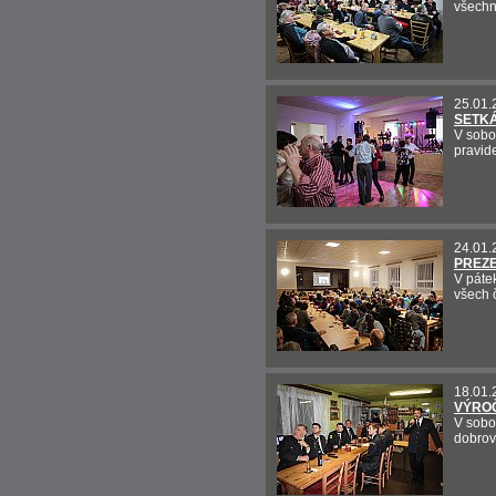
všechny
25.01.
SETKÁ
V sobo
pravid
24.01.
PREZE
V páte
všech 
18.01.
VÝROČ
V sobo
dobrov