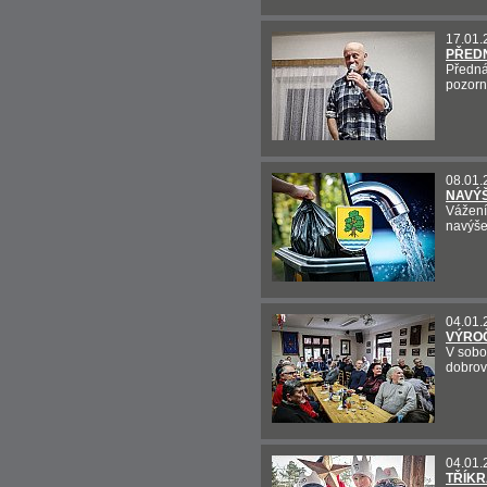
17.01.
PŘEDN
Předná
pozorn
08.01.
NAVÝŠ
Vážení
navýše
04.01.
VÝRO
V sobo
dobrov
04.01.
TŘÍKR