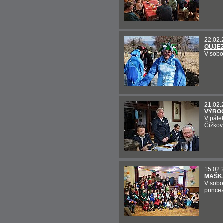
22.02.
OUJE
V sobo
21.02.
VÝROČ
V páte
Čížkov
15.02.
MAŠKA
V sobot
prince