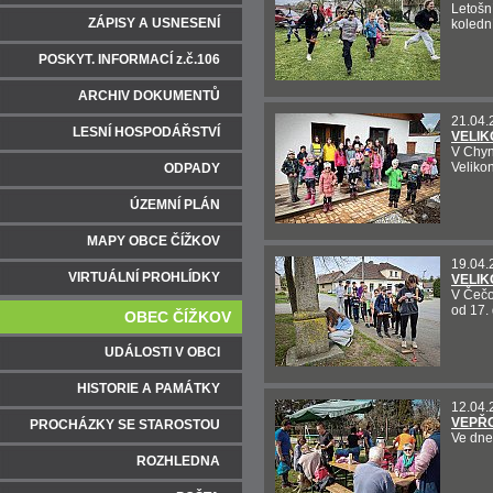
Letošn
ZÁPISY A USNESENÍ
kolední
POSKYT. INFORMACÍ z.č.106
ARCHIV DOKUMENTŮ
21.04.
LESNÍ HOSPODÁŘSTVÍ
VELIK
V Chyn
Veliko
ODPADY
ÚZEMNÍ PLÁN
MAPY OBCE ČÍŽKOV
19.04.
VIRTUÁLNÍ PROHLÍDKY
VELIK
V Čečov
od 17. 
OBEC ČÍŽKOV
UDÁLOSTI V OBCI
HISTORIE A PAMÁTKY
12.04.
VEPŘO
PROCHÁZKY SE STAROSTOU
Ve dne
ROZHLEDNA