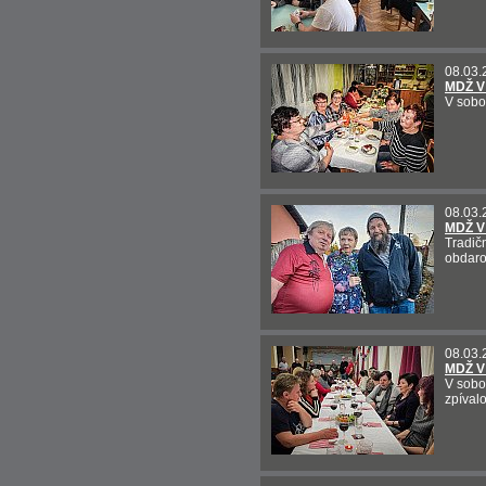
08.03.
MDŽ V
V sobot
08.03.
MDŽ V
Tradič
obdaro
08.03.
MDŽ V
V sobo
zpívalo