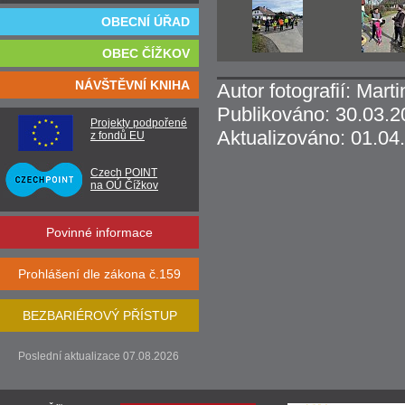
OBECNÍ ÚŘAD
OBEC ČÍŽKOV
NÁVŠTĚVNÍ KNIHA
Autor fotografií: Mar
Publikováno: 30.03.2
Projekty podpořené
Aktualizováno: 01.04
z fondů EU
Czech POINT
na OÚ Čížkov
Povinné informace
Prohlášení dle zákona č.159
BEZBARIÉROVÝ PŘÍSTUP
Poslední aktualizace 07.08.2026