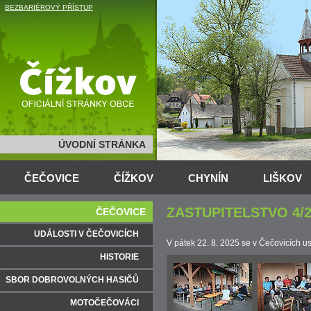
BEZBARIÉROVÝ PŘÍSTUP
ÚVODNÍ STRÁNKA
ČEČOVICE
ČÍŽKOV
CHYNÍN
LIŠKOV
ZASTUPITELSTVO 4/2
ČEČOVICE
UDÁLOSTI V ČEČOVICÍCH
V pátek 22. 8. 2025 se v Čečovicích u
HISTORIE
SBOR DOBROVOLNÝCH HASIČŮ
MOTOČEČOVÁCI