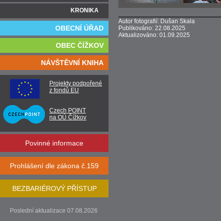
KRONIKA
Autor fotografií: Dušan Skala
OBECNÍ ÚŘAD
Publikováno: 22.08.2025
Aktualizováno: 01.09.2025
OBEC ČÍŽKOV
NÁVŠTĚVNÍ KNIHA
Projekty podpořené
z fondů EU
Czech POINT
na OÚ Čížkov
Povinné informace
Prohlášení dle zákona č.159
BEZBARIÉROVÝ PŘÍSTUP
Poslední aktualizace 07.08.2026