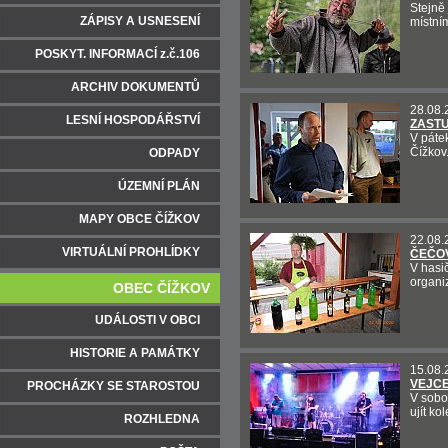
Stejně 
ZÁPISY A USNESENÍ
místním
POSKYT. INFORMACÍ z.č.106
ARCHIV DOKUMENTŮ
28.08.
LESNÍ HOSPODÁŘSTVÍ
ZASTU
V páte
Čížkov
ODPADY
ÚZEMNÍ PLÁN
MAPY OBCE ČÍŽKOV
22.08.
VIRTUÁLNÍ PROHLÍDKY
ČEČOV
V hasi
organi
OBEC ČÍŽKOV
UDÁLOSTI V OBCI
HISTORIE A PAMÁTKY
15.08.
VEJCE
PROCHÁZKY SE STAROSTOU
V sobo
ujít k
ROZHLEDNA