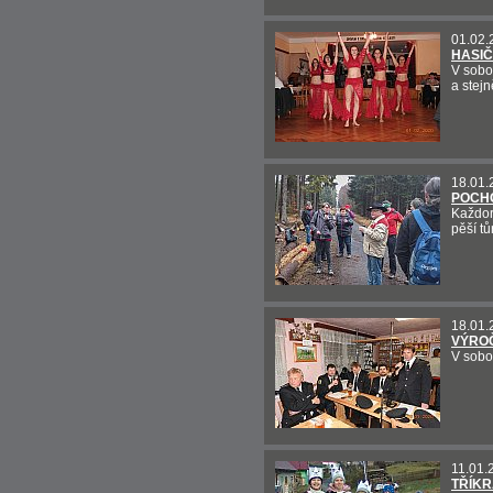
01.02.
HASIČ
V sobot
a stejn
18.01.
POCHO
Každor
pěší t
18.01.
VÝRO
V sobo
11.01.
TŘÍKR