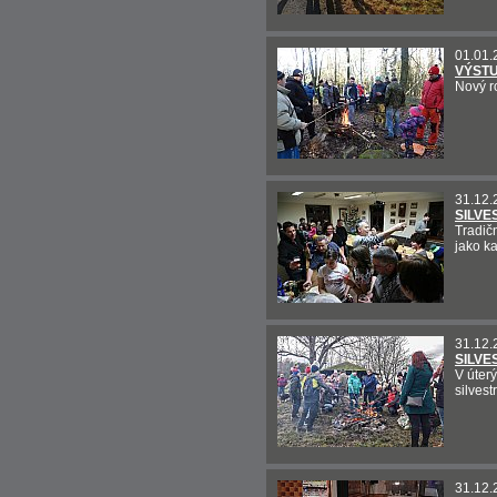
01.01.
VÝSTU
Nový r
31.12.
SILVE
Tradič
jako ka
31.12.
SILVE
V úterý
silves
31.12.