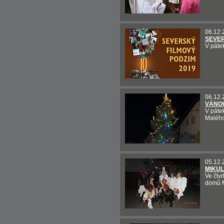
06.12.
SEVER
V páte
06.12.
VÁNOČ
V páte
Malého
05.12.
MIKUL
Ve čtvr
domů M