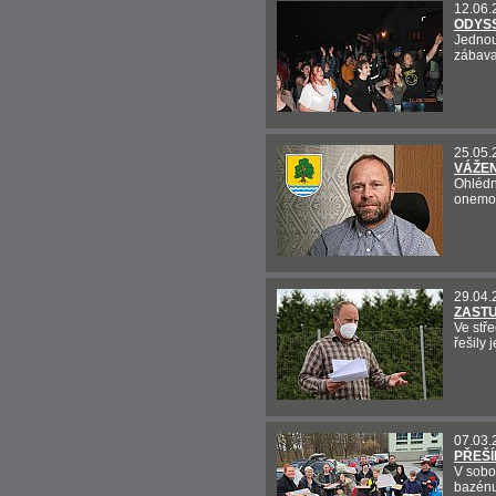
12.06.
ODYSS
Jednou 
zábava
25.05.
VÁŽE
Ohlédn
onemo
29.04.
ZASTU
Ve stř
řešily 
07.03.
PŘEŠÍ
V sobo
bazénu