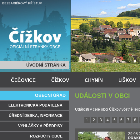
BEZBARIÉROVÝ PŘÍSTUP
ÚVODNÍ STRÁNKA
ČEČOVICE
ČÍŽKOV
CHYNÍN
LIŠKOV
UDÁLOSTI V OBCI
OBECNÍ ÚŘAD
ELEKTRONICKÁ PODATELNA
Události v celé obci Čížkov včetně jej
ÚŘEDNÍ DESKA, INFORMACE
1
2
3
4
5
6
7
8
VYHLÁŠKY A PŘEDPISY
29.08.
ROZPOČTY OBCE
PRAKI