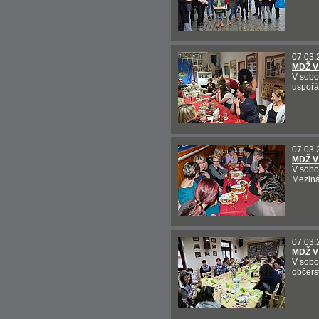
07.03.
MDŽ V
V sobo
uspořád
07.03.
MDŽ V
V sobot
Meziná
07.03.
MDŽ V
V sobo
občers