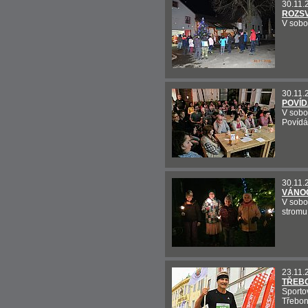
30.11.
ROZSV
V sobo
30.11.
POVÍD
V sobo
Povídá
30.11.
VÁNOČ
V sobo
stromu
23.11.
TŘEB
Sporto
Třebon