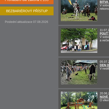
BITVA
V sobo
rekonsr
BEZBARIÉROVÝ PŘÍSTUP
Poslední aktualizace 07.08.2026
11.07.
POUŤ 
V sobot
a veče
05.07.
DEN 
V nedě
20.06.
NOVÉ 
O víke