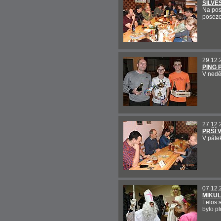
SILVE
Na posl
poseze
29.12.
PING 
V neděl
27.12.
PRŠÍ 
V pátek
07.12.
MIKUL
Letos 
bylo pl