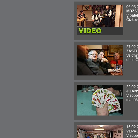
06.03.
MDŽ V
V páte
Čížkov 
27.02.
ZASTU
Ve čtv
obce Č
22.02.
JIŽAN
V sobo
mariáši
15.02.
VEPŘO
V sobo