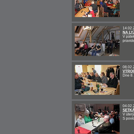
14.02.
NA LY
V páte
pravid
08.02.
VÝROČ
Dne 8. 
04.02.
SETKÁ
V úter
S poví