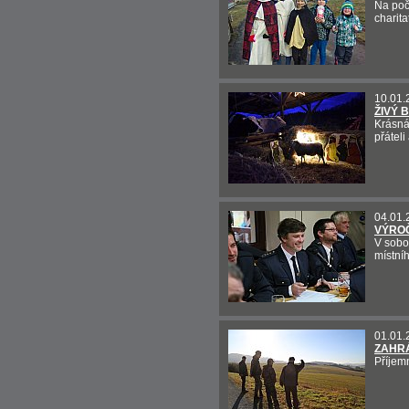
Na poč
charita
10.01.
ŽIVÝ 
Krásná
přáteli
04.01.
VÝRO
V sobo
místní
01.01.
ZAHR
Příjemn