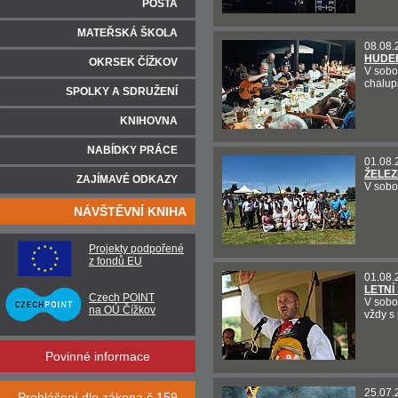
POŠTA
MATEŘSKÁ ŠKOLA
08.08.
HUDEB
OKRSEK ČÍŽKOV
V sobo
chalupá
SPOLKY A SDRUŽENÍ
KNIHOVNA
NABÍDKY PRÁCE
01.08.
ŽELEZ
ZAJÍMAVÉ ODKAZY
V sobo
NÁVŠTĚVNÍ KNIHA
Projekty podpořené
z fondů EU
01.08.
LETNÍ
Czech POINT
V sobo
na OÚ Čížkov
vždy s
Povinné informace
25.07.
Prohlášení dle zákona č.159