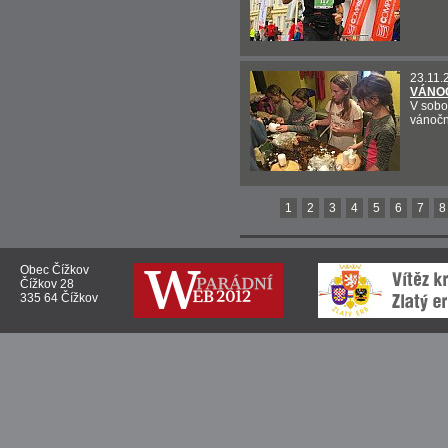
23.11.
VÁNOČ
V sobo
vánočn
1
2
3
4
5
6
7
8
Obec Čížkov
Čížkov 28
335 64 Čížkov