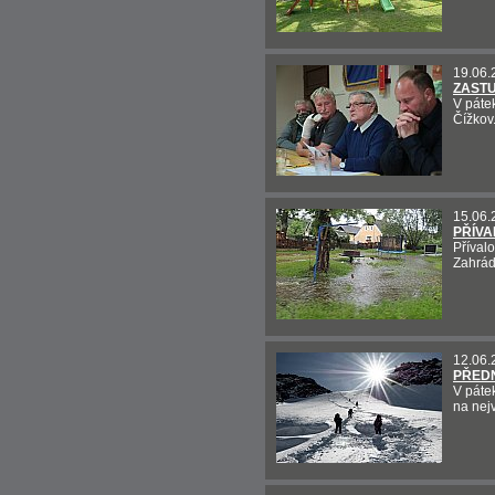
19.06.
ZASTU
V páte
Čížkov
15.06.
PŘÍVA
Příval
Zahrád
12.06.
PŘEDN
V páte
na nej