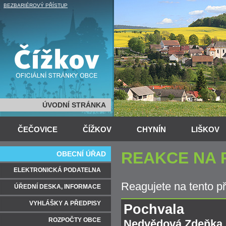
BEZBARIÉROVÝ PŘÍSTUP
ÚVODNÍ STRÁNKA
ČEČOVICE
ČÍŽKOV
CHYNÍN
LIŠKOV
REAKCE NA 
OBECNÍ ÚŘAD
ELEKTRONICKÁ PODATELNA
Reagujete na tento p
ÚŘEDNÍ DESKA, INFORMACE
VYHLÁŠKY A PŘEDPISY
Pochvala
ROZPOČTY OBCE
Nedvědová Zdeňka