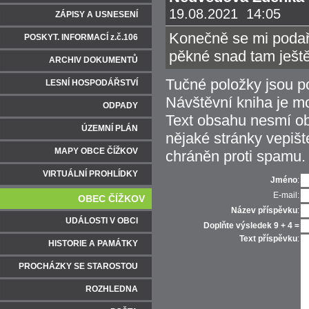
19.08.2021 14:05
ZÁPISY A USNESENÍ
Konečně se mi podaři
POSKYT. INFORMACÍ z.č.106
pěkné snad tam ješt
ARCHIV DOKUMENTŮ
Tučné položky jsou p
LESNÍ HOSPODÁŘSTVÍ
Návštěvní kniha je m
ODPADY
Text obsahu nesmí obs
ÚZEMNÍ PLÁN
nějaké stránky vepiš
MAPY OBCE ČÍŽKOV
chráněn proti spamu.
VIRTUÁLNÍ PROHLÍDKY
Jméno
:
E-mail:
OBEC ČÍŽKOV
Název příspěvku
:
UDÁLOSTI V OBCI
Doplňte výsledek 9 + 4 =
Text příspěvku
:
HISTORIE A PAMÁTKY
PROCHÁZKY SE STAROSTOU
ROZHLEDNA