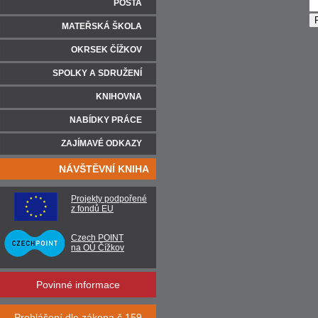
POŠTA
MATEŘSKÁ ŠKOLA
OKRSEK ČÍŽKOV
SPOLKY A SDRUŽENÍ
KNIHOVNA
NABÍDKY PRÁCE
ZAJÍMAVÉ ODKAZY
NÁVŠTĚVNÍ KNIHA
Projekty podpořené
z fondů EU
Czech POINT
na OÚ Čížkov
Povinné informace
Prohlášení dle zákona č.159