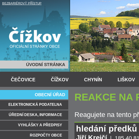
BEZBARIÉROVÝ PŘÍSTUP
ÚVODNÍ STRÁNKA
ČEČOVICE
ČÍŽKOV
CHYNÍN
LIŠKOV
REAKCE NA 
OBECNÍ ÚŘAD
ELEKTRONICKÁ PODATELNA
Reagujete na tento p
ÚŘEDNÍ DESKA, INFORMACE
VYHLÁŠKY A PŘEDPISY
hledání předků 
ROZPOČTY OBCE
Jiří Krejčí
| 185.40.8