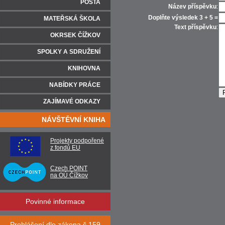
POŠTA
Název příspěvku
:
Doplňte výsledek 3 + 5 =
MATEŘSKÁ ŠKOLA
Text příspěvku
:
OKRSEK ČÍŽKOV
SPOLKY A SDRUŽENÍ
KNIHOVNA
NABÍDKY PRÁCE
ZAJÍMAVÉ ODKAZY
NÁVŠTĚVNÍ KNIHA
Projekty podpořené
z fondů EU
Czech POINT
na OÚ Čížkov
Povinné informace
Prohlášení dle zákona č.159