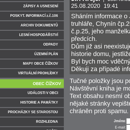
25.08.2020 19:41
ZÁPISY A USNESENÍ
Sháním informace o 
POSKYT. INFORMACÍ z.č.106
truhláře, Chynín čp.
ARCHIV DOKUMENTŮ
č.p.25, jeho manželk
LESNÍ HOSPODÁŘSTVÍ
předcích.
ODPADY
Dům již asi neexistu
historie domu, jestli
ÚZEMNÍ PLÁN
Byl bych moc vděčný z
MAPY OBCE ČÍŽKOV
Děkuji za případé inf
VIRTUÁLNÍ PROHLÍDKY
Tučné položky jsou p
OBEC ČÍŽKOV
Návštěvní kniha je m
UDÁLOSTI V OBCI
Text obsahu nesmí obs
nějaké stránky vepiš
HISTORIE A PAMÁTKY
chráněn proti spamu.
PROCHÁZKY SE STAROSTOU
Jméno
:
ROZHLEDNA
E-mail: