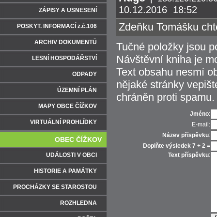
10.12.2016 18:52
ZÁPISY A USNESENÍ
Zdeňku Tomášku chtěl
POSKYT. INFORMACÍ z.č.106
ARCHIV DOKUMENTŮ
Tučné položky jsou p
Návštěvní kniha je m
LESNÍ HOSPODÁŘSTVÍ
Text obsahu nesmí obs
ODPADY
nějaké stránky vepiš
ÚZEMNÍ PLÁN
chráněn proti spamu.
MAPY OBCE ČÍŽKOV
Jméno
:
VIRTUÁLNÍ PROHLÍDKY
E-mail:
Název příspěvku
:
OBEC ČÍŽKOV
Doplňte výsledek 7 + 2 =
UDÁLOSTI V OBCI
Text příspěvku
:
HISTORIE A PAMÁTKY
PROCHÁZKY SE STAROSTOU
ROZHLEDNA