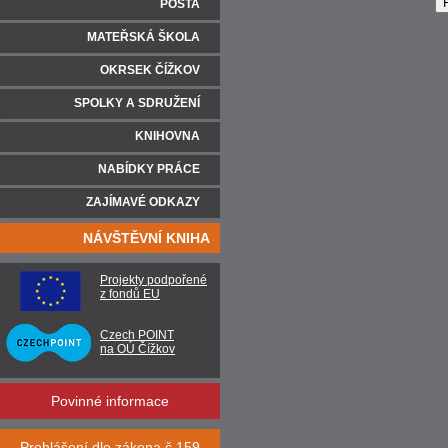
POŠTA
MATEŘSKÁ ŠKOLA
OKRSEK ČÍŽKOV
SPOLKY A SDRUŽENÍ
KNIHOVNA
NABÍDKY PRÁCE
ZAJÍMAVÉ ODKAZY
NÁVŠTĚVNÍ KNIHA
Projekty podpořené
z fondů EU
Czech POINT
na OÚ Čížkov
Povinné informace
Prohlášení dle zákona č.159