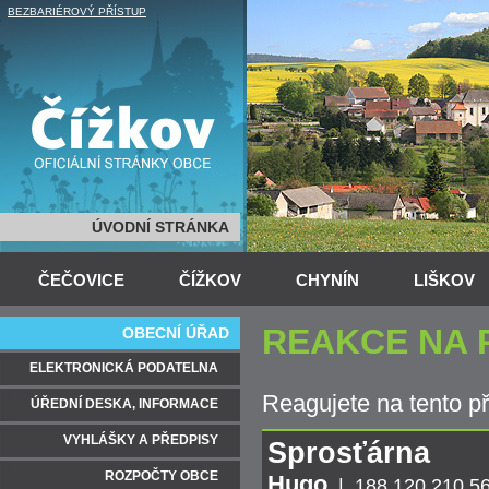
BEZBARIÉROVÝ PŘÍSTUP
ÚVODNÍ STRÁNKA
ČEČOVICE
ČÍŽKOV
CHYNÍN
LIŠKOV
REAKCE NA 
OBECNÍ ÚŘAD
ELEKTRONICKÁ PODATELNA
Reagujete na tento p
ÚŘEDNÍ DESKA, INFORMACE
VYHLÁŠKY A PŘEDPISY
Sprosťárna
ROZPOČTY OBCE
Hugo
| 188.120.210.5