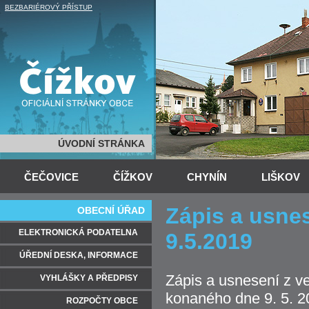
BEZBARIÉROVÝ PŘÍSTUP
ÚVODNÍ STRÁNKA
ČEČOVICE
ČÍŽKOV
CHYNÍN
LIŠKOV
Zápis a usnes
OBECNÍ ÚŘAD
ELEKTRONICKÁ PODATELNA
9.5.2019
ÚŘEDNÍ DESKA, INFORMACE
Zápis a usnesení z v
VYHLÁŠKY A PŘEDPISY
konaného dne 9. 5. 
ROZPOČTY OBCE