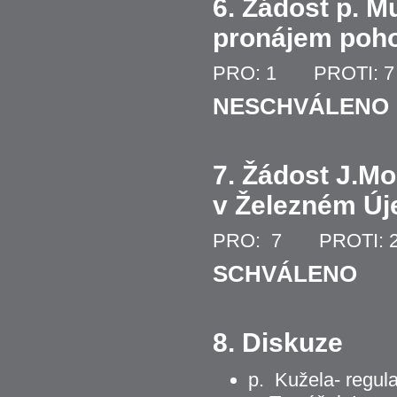
6. Žádost p. M
pronájem poho
PRO: 1 PROTI: 
NESCHVÁLENO
7. Žádost J.M
v Železném Új
PRO: 7 PROTI: 
SCHVÁLENO
8. Diskuze
p. Kužela- regul