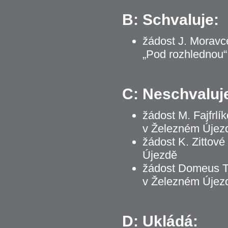
B: Schvaluje:
žádost J. Moravc
„Pod rozhlednou“
C: Neschvaluj
žádost M. Fajfrlí
v Železném Újez
žádost K. Zittov
Újezdě
žádost Domeus Tr
v Železném Újez
D: Ukládá: