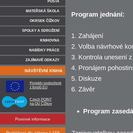
POŠTA
MATEŘSKÁ ŠKOLA
Program jednání:
OKRSEK ČÍŽKOV
SPOLKY A SDRUŽENÍ
1. Zahájení
KNIHOVNA
2. Volba návrhové ko
NABÍDKY PRÁCE
3. Kontrola unesení 
ZAJÍMAVÉ ODKAZY
4. Pronájem pohostin
NÁVŠTĚVNÍ KNIHA
5. Diskuze
Projekty podpořené
z fondů EU
6. Závěr
Czech POINT
na OÚ Čížkov
Program zasedán
Povinné informace
Prohlášení dle zákona č.159