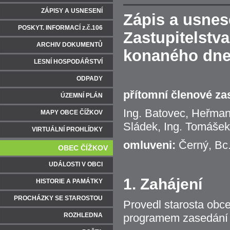
ZÁPISY A USNESENÍ
Zápis a usnes
POSKYT. INFORMACÍ z.č.106
Zastupitelstv
ARCHIV DOKUMENTŮ
konaného dne 
LESNÍ HOSPODÁŘSTVÍ
ODPADY
přítomní členové zas
ÚZEMNÍ PLÁN
Ing. Batovec, Heřman 
MAPY OBCE ČÍŽKOV
Sládek, Ing. Tomášek,
VIRTUÁLNÍ PROHLÍDKY
omluveni:
Černý, Bc
OBEC ČÍŽKOV
UDÁLOSTI V OBCI
1. Zahájení
HISTORIE A PAMÁTKY
PROCHÁZKY SE STAROSTOU
Provedl starosta obc
ROZHLEDNA
programem zasedání z