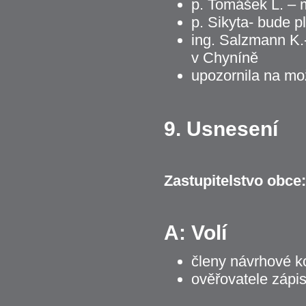
p. Tomášek L. – m
p. Sikyta- bude p
ing. Salzmann K.
v Chyníně
upozornila na mož
9. Usnesení
Zastupitelstvo obce:
A: Volí
členy návrhové k
ověřovatele zápis