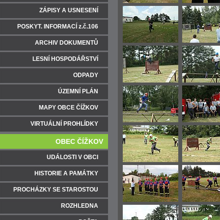
ZÁPISY A USNESENÍ
POSKYT. INFORMACÍ z.č.106
ARCHIV DOKUMENTŮ
LESNÍ HOSPODÁŘSTVÍ
ODPADY
ÚZEMNÍ PLÁN
MAPY OBCE ČÍŽKOV
VIRTUÁLNÍ PROHLÍDKY
OBEC ČÍŽKOV
UDÁLOSTI V OBCI
HISTORIE A PAMÁTKY
PROCHÁZKY SE STAROSTOU
ROZHLEDNA