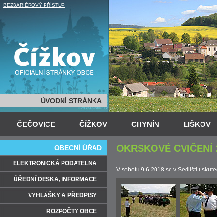
BEZBARIÉROVÝ PŘÍSTUP
ÚVODNÍ STRÁNKA
ČEČOVICE
ČÍŽKOV
CHYNÍN
LIŠKOV
OKRSKOVÉ CVIČENÍ 
OBECNÍ ÚŘAD
ELEKTRONICKÁ PODATELNA
V sobotu 9.6.2018 se v Sedlišti uskute
ÚŘEDNÍ DESKA, INFORMACE
VYHLÁŠKY A PŘEDPISY
ROZPOČTY OBCE