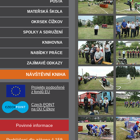
POŠTA
MATEŘSKÁ ŠKOLA
OKRSEK ČÍŽKOV
SPOLKY A SDRUŽENÍ
KNIHOVNA
NABÍDKY PRÁCE
ZAJÍMAVÉ ODKAZY
NÁVŠTĚVNÍ KNIHA
Projekty podpořené
z fondů EU
Czech POINT
na OÚ Čížkov
Povinné informace
Prohlášení dle zákona č.159