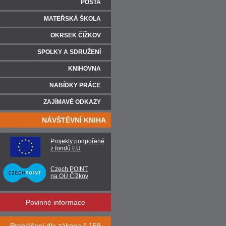
POŠTA
MATEŘSKÁ ŠKOLA
OKRSEK ČÍŽKOV
SPOLKY A SDRUŽENÍ
KNIHOVNA
NABÍDKY PRÁCE
ZAJÍMAVÉ ODKAZY
NÁVŠTĚVNÍ KNIHA
Projekty podpořené
z fondů EU
Czech POINT
na OÚ Čížkov
Povinné informace
Prohlášení dle zákona č.159