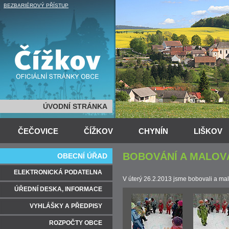
BEZBARIÉROVÝ PŘÍSTUP
ÚVODNÍ STRÁNKA
ČEČOVICE
ČÍŽKOV
CHYNÍN
LIŠKOV
BOBOVÁNÍ A MALOV
OBECNÍ ÚŘAD
ELEKTRONICKÁ PODATELNA
V úterý 26.2.2013 jsme bobovali a mal
ÚŘEDNÍ DESKA, INFORMACE
VYHLÁŠKY A PŘEDPISY
ROZPOČTY OBCE