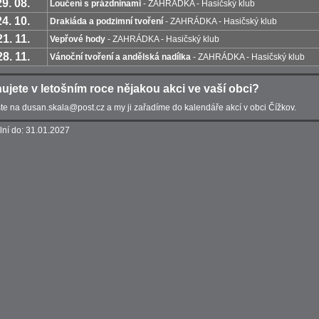
29. 08.
Loučení s prázdninami
- ZAHRÁDKA - Hasičský klub
24. 10.
Drakiáda a podzimní tvoření
- ZAHRÁDKA - Hasičský klub
21. 11.
Vepřové hody
- ZAHRÁDKA - Hasičský klub
28. 11.
Vánoční tvoření a andělská nadílka
- ZAHRÁDKA - Hasičský klub
ujete v letošním roce nějakou akci ve vaší obci?
te na dusan.skala@post.cz a my ji zařadíme do kalendáře akcí v obci Čížkov.
lní do: 31.01.2027