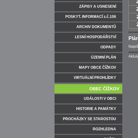
ZÁPISY A USNESENÍ
POSKYT. INFORMACÍ z.č.106
ARCHIV DOKUMENTŮ
LESNÍ HOSPODÁŘSTVÍ
Plán
Napiš
ODPADY
Aktuá
ÚZEMNÍ PLÁN
MAPY OBCE ČÍŽKOV
VIRTUÁLNÍ PROHLÍDKY
OBEC ČÍŽKOV
UDÁLOSTI V OBCI
HISTORIE A PAMÁTKY
PROCHÁZKY SE STAROSTOU
ROZHLEDNA