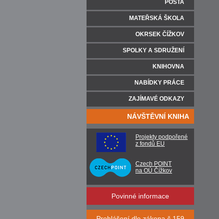
POŠTA
MATEŘSKÁ ŠKOLA
OKRSEK ČÍŽKOV
SPOLKY A SDRUŽENÍ
KNIHOVNA
NABÍDKY PRÁCE
ZAJÍMAVÉ ODKAZY
NÁVŠTĚVNÍ KNIHA
Projekty podpořené
z fondů EU
Czech POINT
na OÚ Čížkov
Povinné informace
Prohlášení dle zákona č.159