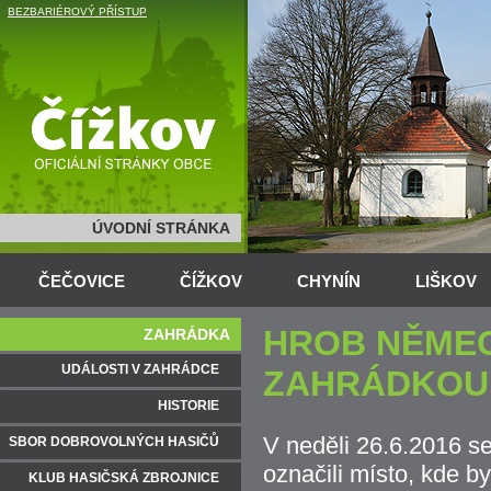
BEZBARIÉROVÝ PŘÍSTUP
ÚVODNÍ STRÁNKA
ČEČOVICE
ČÍŽKOV
CHYNÍN
LIŠKOV
HROB NĚMEC
ZAHRÁDKA
UDÁLOSTI V ZAHRÁDCE
ZAHRÁDKOU
HISTORIE
V neděli 26.6.2016 s
SBOR DOBROVOLNÝCH HASIČŮ
označili místo, kde b
KLUB HASIČSKÁ ZBROJNICE