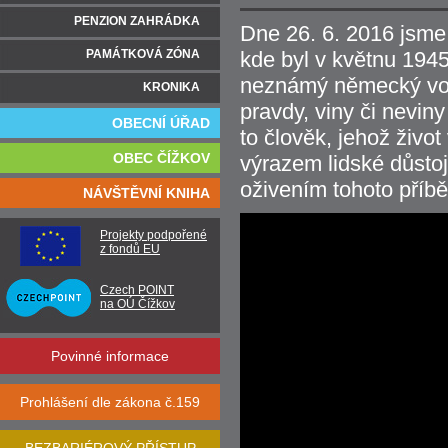
PENZION ZAHRÁDKA
Dne 26. 6. 2016 jsme 
PAMÁTKOVÁ ZÓNA
kde byl v květnu 19
neznámý německý vojá
KRONIKA
pravdy, viny či neviny
OBECNÍ ÚŘAD
to člověk, jehož živo
OBEC ČÍŽKOV
výrazem lidské důstoj
oživením tohoto příb
NÁVŠTĚVNÍ KNIHA
Projekty podpořené
z fondů EU
Czech POINT
na OÚ Čížkov
Povinné informace
Prohlášení dle zákona č.159