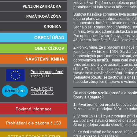
znovu ožívá. Pojďme se společně poo
PENZION ZAHRÁDKA
proměnami si tato stavba během svého 
Budova hasičské zbrojnice byla posta
PAMÁTKOVÁ ZÓNA
dlouho plánovaná náhrada za staré dře
na obecních drahách, stávalo od dob z
KRONIKA
Jednalo se jednoduchou dřevěnou sta
m, v níž byla uskladněna stříkačka a p
Pro úplnost dodávám, že byla postav
OBECNÍ ÚŘAD
46, Janem Bartošem č. 34 a Josefem S
Z kroniky víme, že s pracemi na nové h
OBEC ČÍŽKOV
započalo již v březnu 1934. Stavba b
dobrovolných prací mnoha občanů, ze
NÁVŠTĚVNÍ KNIHA
dobrovolných hasičů. Trvala celé dva 
vypovídají ponejvíce záznamy ze schů
sboru. Ti, co přiložili ruce k dílu největ
Projekty podpořené
slavnostním otevření oceněni. Jeden 
z fondů EU
Šelmátovi (čp.38) se zachoval a dnes t
hasičské zbrojnice (napravo u vchodu 
Czech POINT
na OÚ Čížkov
Od dob svého vzniku prodělala hasič
úprav a adaptací:
1.
První proměnou prošla budova v roc
Povinné informace
zřízena místní prodejna. V Druhé polov
2.
V roce 1971 už byla prodejna příliš 
ZET, byla ke stavající budově přistavě
Prohlášení dle zákona č.159
Stará prodejna začala sloužit jako skl
3.
Ke třetí změně došlo v roce 1991, k
přstavěno sociální zařízení.