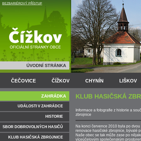
BEZBARIÉROVÝ PŘÍSTUP
ÚVODNÍ STRÁNKA
ČEČOVICE
ČÍŽKOV
CHYNÍN
LIŠKOV
KLUB HASIČSKÁ ZB
ZAHRÁDKA
UDÁLOSTI V ZAHRÁDCE
Informace a fotografie z historie a so
zbrojnice
HISTORIE
Na konci července 2010 byla po dvou
SBOR DOBROVOLNÝCH HASIČŮ
renovace hasičské zbrojnice, bývalé 
Naše obec se tak může zase po nějaké
KLUB HASIČSKÁ ZBROJNICE
víceúčelovým společenským prostore