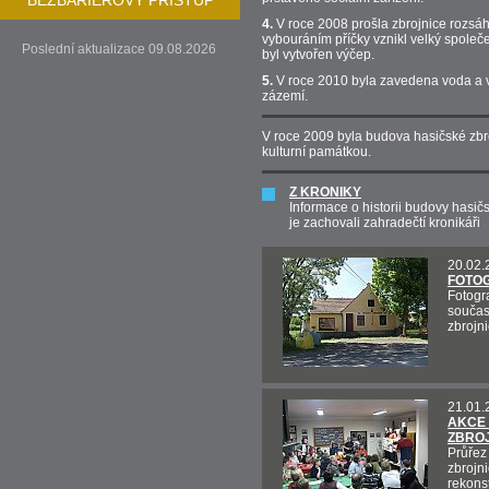
BEZBARIÉROVÝ PŘÍSTUP
4.
V roce 2008 prošla zbrojnice rozsáh
vybouráním příčky vznikl velký společe
Poslední aktualizace 09.08.2026
byl vytvořen výčep.
5.
V roce 2010 byla zavedena voda a 
zázemí.
V roce 2009 byla budova hasičské zbr
kulturní památkou.
Z KRONIKY
Informace o historii budovy hasič
je zachovali zahradečtí kronikáři
20.02.
FOTO
Fotogra
součas
zbrojn
21.01.
AKCE 
ZBROJ
Průřez 
zbrojni
rekons