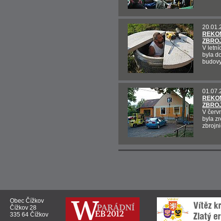
20.01.
REKO
ZBROJ
V letn
byla d
budovy
01.07.
REKO
ZBROJ
V červ
byla z
zbrojn
Obec Čížkov
Čížkov 28
335 64 Čížkov