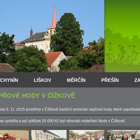
CHYNÍN
LIŠKOV
MĚRČÍN
PŘEŠÍN
Z
PŘOVÉ HODY V ČÍŽKOVĚ
otu 8. 11. 2025 proběhly v Čížkově tradiční vesnické vepřové hody, které uspořád
se vydařila a její výtěžek 20 000 Kč byl věnován mateřské škole v Čížkově.