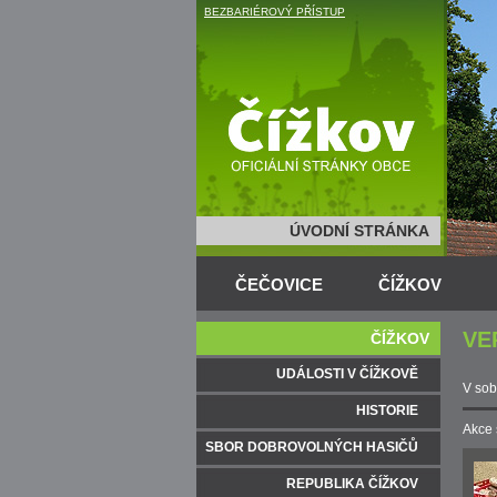
BEZBARIÉROVÝ PŘÍSTUP
ÚVODNÍ STRÁNKA
ČEČOVICE
ČÍŽKOV
VE
ČÍŽKOV
UDÁLOSTI V ČÍŽKOVĚ
V sob
HISTORIE
Akce 
SBOR DOBROVOLNÝCH HASIČŮ
REPUBLIKA ČÍŽKOV