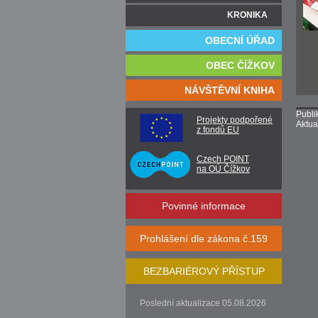
KRONIKA
OBECNÍ ÚŘAD
OBEC ČÍŽKOV
NÁVŠTĚVNÍ KNIHA
Publi
Projekty podpořené
Aktua
z fondů EU
Czech POINT
na OÚ Čížkov
Povinné informace
Prohlášení dle zákona č.159
BEZBARIÉROVÝ PŘÍSTUP
Poslední aktualizace 05.08.2026