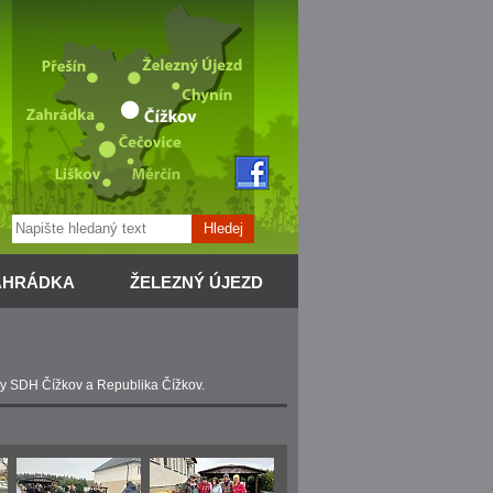
Hledej
AHRÁDKA
ŽELEZNÝ ÚJEZD
aly SDH Čížkov a Republika Čížkov.