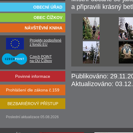
a připravili krásný b
OBECNÍ ÚŘAD
OBEC ČÍŽKOV
NÁVŠTĚVNÍ KNIHA
Projekty podpořené
z fondů EU
Czech POINT
na OÚ Čížkov
Publikováno: 29.11.2
Povinné informace
Aktualizováno: 03.12
Prohlášení dle zákona č.159
BEZBARIÉROVÝ PŘÍSTUP
Poslední aktualizace 05.08.2026