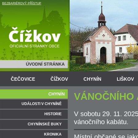
BEZBARIÉROVÝ PŘÍSTUP
ÚVODNÍ STRÁNKA
ČEČOVICE
ČÍŽKOV
CHYNÍN
LIŠKOV
VÁNOČNÍHO 
CHYNÍN
UDÁLOSTI V CHYNÍNĚ
V sobotu 29. 11. 2025
HISTORIE
vánočního kabátu.
CHYNÍNSKÉ BUKY
KRONIKA
Místní občané se jako