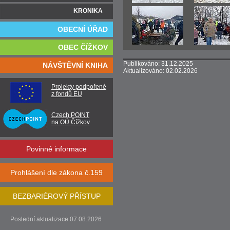
KRONIKA
OBECNÍ ÚŘAD
OBEC ČÍŽKOV
Publikováno: 31.12.2025
NÁVŠTĚVNÍ KNIHA
Aktualizováno: 02.02.2026
Projekty podpořené
z fondů EU
Czech POINT
na OÚ Čížkov
Povinné informace
Prohlášení dle zákona č.159
BEZBARIÉROVÝ PŘÍSTUP
Poslední aktualizace 07.08.2026