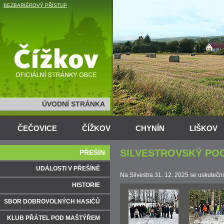
BEZBARIÉROVÝ PŘÍSTUP
ÚVODNÍ STRÁNKA
ČEČOVICE
ČÍŽKOV
CHYNÍN
LIŠKOV
SILVESTROVSKÝ POC
PŘEŠÍN
UDÁLOSTI V PŘEŠÍNĚ
Na Silvestra 31. 12. 2025 se uskutečn
HISTORIE
SBOR DOBROVOLNÝCH HASIČŮ
KLUB PŘÁTEL POD MAŠTÝŘEM