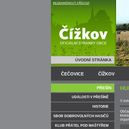
BEZBARIÉROVÝ PŘÍSTUP
ÚVODNÍ STRÁNKA
ČEČOVICE
ČÍŽKOV
HU
PŘEŠÍN
UDÁLOSTI V PŘEŠÍNĚ
V sob
HISTORIE
Občan
klob
SBOR DOBROVOLNÝCH HASIČŮ
organ
KLUB PŘÁTEL POD MAŠTÝŘEM