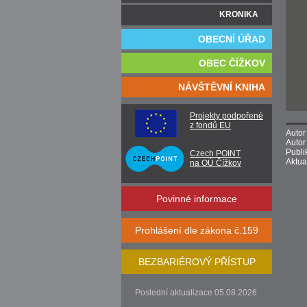
KRONIKA
OBECNÍ ÚŘAD
OBEC ČÍŽKOV
NÁVŠTĚVNÍ KNIHA
Projekty podpořené
z fondů EU
Autor
Autor
Publi
Czech POINT
Aktua
na OÚ Čížkov
Povinné informace
Prohlášení dle zákona č.159
BEZBARIÉROVÝ PŘÍSTUP
Poslední aktualizace 05.08.2026