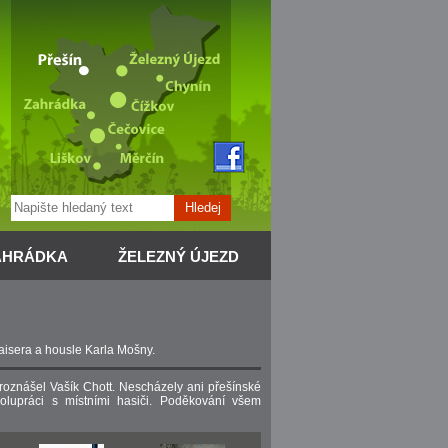
Hledej
AHRÁDKA
ŽELEZNÝ ÚJEZD
aisera a housle Karla Mošny.
 roznášel Vašík Chott. Nescházely ani přešínské
lupráci s místními hasiči. Poděkování všem