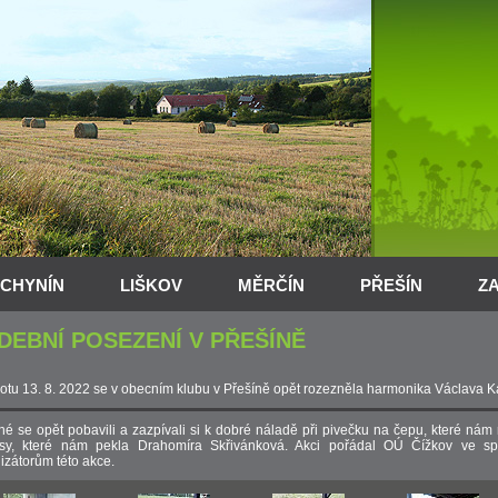
CHYNÍN
LIŠKOV
MĚRČÍN
PŘEŠÍN
Z
DEBNÍ POSEZENÍ V PŘEŠÍNĚ
otu 13. 8. 2022 se v obecním klubu v Přešíně opět rozezněla harmonika Václava K
é se opět pobavili a zazpívali si k dobré náladě při pivečku na čepu, které nám
ásy, které nám pekla Drahomíra Skřivánková. Akci pořádal OÚ Čížkov ve spo
izátorům této akce.