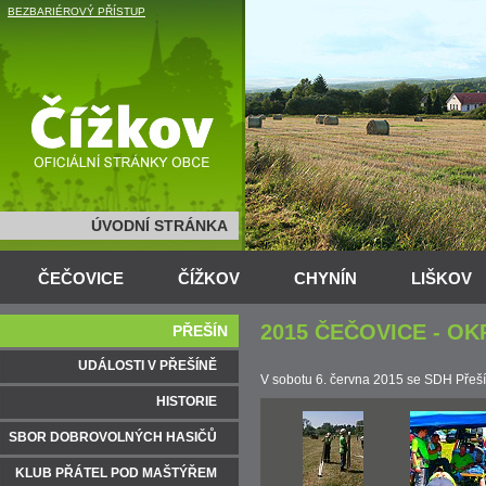
BEZBARIÉROVÝ PŘÍSTUP
ÚVODNÍ STRÁNKA
ČEČOVICE
ČÍŽKOV
CHYNÍN
LIŠKOV
2015 ČEČOVICE - O
PŘEŠÍN
UDÁLOSTI V PŘEŠÍNĚ
V sobotu 6. ‎června ‎2015 se SDH Přeš
HISTORIE
SBOR DOBROVOLNÝCH HASIČŮ
KLUB PŘÁTEL POD MAŠTÝŘEM