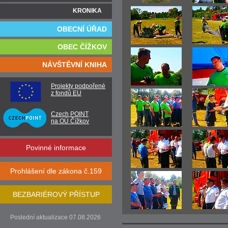
KRONIKA
OBECNÍ ÚŘAD
OBEC ČÍŽKOV
NÁVŠTĚVNÍ KNIHA
Projekty podpořené
z fondů EU
Czech POINT
na OÚ Čížkov
Povinné informace
Prohlášení dle zákona č.159
BEZBARIÉROVÝ PŘÍSTUP
Poslední aktualizace 07.08.2026