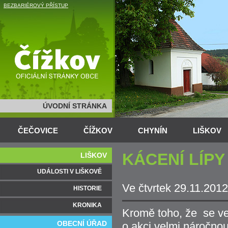
BEZBARIÉROVÝ PŘÍSTUP
ÚVODNÍ STRÁNKA
ČEČOVICE
ČÍŽKOV
CHYNÍN
LIŠKOV
KÁCENÍ LÍPY
LIŠKOV
UDÁLOSTI V LIŠKOVĚ
Ve čtvrtek 29.11.2012
HISTORIE
KRONIKA
Kromě toho, že se vel
OBECNÍ ÚŘAD
o akci velmi náročno