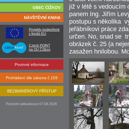
již v létě s vedoucí
OBEC ČÍŽKOV
panem Ing. Jiřím Lev
NÁVŠTĚVNÍ KNIHA
postupu s několika v
jeřábníkovi práce zda
Projekty podpořené
z fondů EU
určen. No, snad se t
obrázek č. 25 (a nejen
Czech POINT
na OÚ Čížkov
zasažen hnilobou. Mo
Povinné informace
Prohlášení dle zákona č.159
BEZBARIÉROVÝ PŘÍSTUP
Poslední aktualizace 07.08.2026