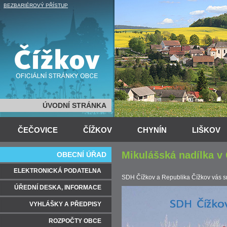
BEZBARIÉROVÝ PŘÍSTUP
ÚVODNÍ STRÁNKA
ČEČOVICE
ČÍŽKOV
CHYNÍN
LIŠKOV
Mikulášská nadílka v
OBECNÍ ÚŘAD
ELEKTRONICKÁ PODATELNA
SDH Čížkov a Republika Čížkov vás sr
ÚŘEDNÍ DESKA, INFORMACE
VYHLÁŠKY A PŘEDPISY
ROZPOČTY OBCE