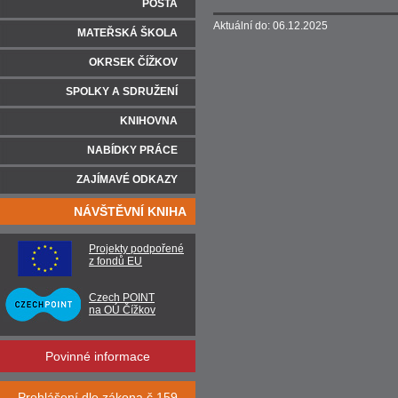
POŠTA
Aktuální do: 06.12.2025
MATEŘSKÁ ŠKOLA
OKRSEK ČÍŽKOV
SPOLKY A SDRUŽENÍ
KNIHOVNA
NABÍDKY PRÁCE
ZAJÍMAVÉ ODKAZY
NÁVŠTĚVNÍ KNIHA
Projekty podpořené
z fondů EU
Czech POINT
na OÚ Čížkov
Povinné informace
Prohlášení dle zákona č.159