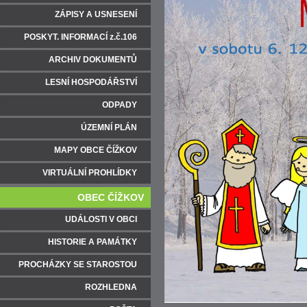
ZÁPISY A USNESENÍ
POSKYT. INFORMACÍ z.č.106
ARCHIV DOKUMENTŮ
LESNÍ HOSPODÁŘSTVÍ
ODPADY
ÚZEMNÍ PLÁN
MAPY OBCE ČÍŽKOV
VIRTUÁLNÍ PROHLÍDKY
OBEC ČÍŽKOV
UDÁLOSTI V OBCI
HISTORIE A PAMÁTKY
PROCHÁZKY SE STAROSTOU
ROZHLEDNA